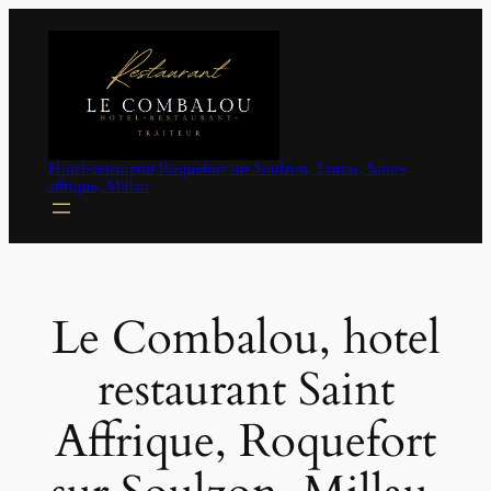
Aller
au
contenu
Hotel-restaurant Roquefort sur Soulzon, Lauras, Saint-
affrique, Millau
Le Combalou, hotel
restaurant Saint
Affrique, Roquefort